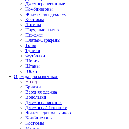
Джемпера вязанные
Комбинезоны
Жилеты для девочек
Костюмы
Лосины
Нарядные платья
Пижамы
Платья/Сарафаны
Топы
Туники
Футболки
Шорты
Штаны
Юбки
Одежда для мальчиков
Назад
Бриджи
Верхняя одежда
Водолазки
Джемпера вязаные
Джемпера/Толстовки
Жилеты для мальчиков
Комбинезоны
Костюмы
Майки