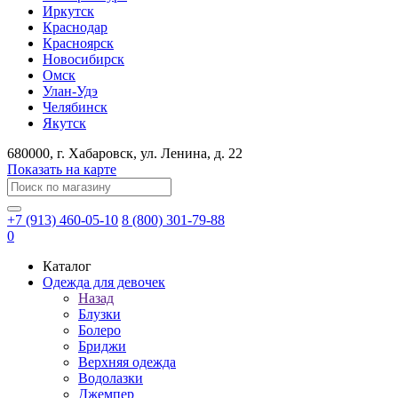
Иркутск
Краснодар
Красноярск
Новосибирск
Омск
Улан-Удэ
Челябинск
Якутск
680000
, г.
Хабаровск
, ул.
Ленина, д. 22
Показать на карте
+7 (913) 460-05-10
8 (800) 301-79-88
0
Каталог
Одежда для девочек
Назад
Блузки
Болеро
Бриджи
Верхняя одежда
Водолазки
Джемпер