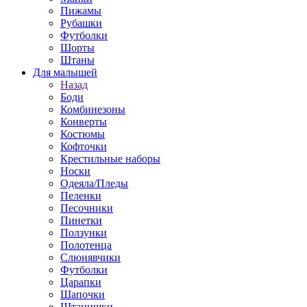
Пижамы
Рубашки
Футболки
Шорты
Штаны
Для малышей
Назад
Боди
Комбинезоны
Конверты
Костюмы
Кофточки
Крестильные наборы
Носки
Одеяла/Пледы
Пеленки
Песочники
Пинетки
Ползунки
Полотенца
Слюнявчики
Футболки
Царапки
Шапочки
Штанишки