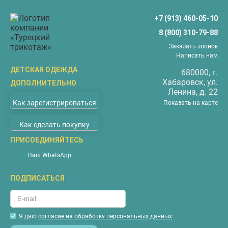
+7 (913) 460-05-10
8 (800) 310-79-88
Заказать звонок
Написать нам
ДЕТСКАЯ ОДЕЖДА
680000
, г.
Хабаровск
, ул.
ДОПОЛНИТЕЛЬНО
Бриджи
Ленина, д. 22
О компании
Верхняя одежда
Как зарегистрироваться
Показать на карте
Доставка
Водолазки
Как сделать покупку
Оплата
Джемперы
Покупателям
ПРИСОЕДИНЯЙТЕСЬ
Жилеты
Наши магазины
Комбинезоны
Наш WhatsApp
Новости
Костюмы
ПОДПИСАТЬСЯ
Акции
Майки
Контакты
Пижамы
Гарантия
Футболки
Я даю
согласие на обработку персональных данных
Вопросы и ответы
Халаты