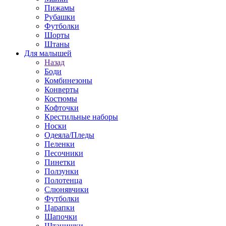
Пижамы
Рубашки
Футболки
Шорты
Штаны
Для малышей
Назад
Боди
Комбинезоны
Конверты
Костюмы
Кофточки
Крестильные наборы
Носки
Одеяла/Пледы
Пеленки
Песочники
Пинетки
Ползунки
Полотенца
Слюнявчики
Футболки
Царапки
Шапочки
Штанишки