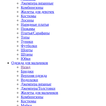
Джемпера вязанные
Комбинезоны
Жилеты для девочек
Костюмы
Лосины
Нарядные платья
Пижамы
Платья/Сарафаны
Топы
Туники
Футболки
Шорты
Штаны
Юбки
Одежда для мальчиков
Назад
Бриджи
Верхняя одежда
Водолазки
Джемпера вязаные
Джемпера/Толстовки
Жилеты для мальчиков
Комбинезоны
Костюмы
Майки