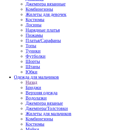
Джемпера вязанные
Комбинезоны
Жилеты для девочек
Костюмы
Лосины
Нарядные платья
Пижамы
Платья/Сарафаны
Топы
Туники
Футболки
Шорты
Штаны
Юбки
Одежда для мальчиков
Назад
Бриджи
Верхняя одежда
Водолазки
Джемпера вязаные
Джемпера/Толстовки
Жилеты для мальчиков
Комбинезоны
Костюмы
Майки