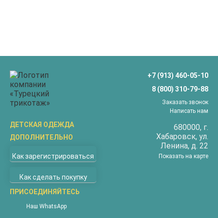
+7 (913) 460-05-10
8 (800) 310-79-88
Заказать звонок
Написать нам
ДЕТСКАЯ ОДЕЖДА
680000
, г.
Хабаровск
, ул.
ДОПОЛНИТЕЛЬНО
Бриджи
Ленина, д. 22
О компании
Верхняя одежда
Как зарегистрироваться
Показать на карте
Доставка
Водолазки
Как сделать покупку
Оплата
Джемперы
Покупателям
ПРИСОЕДИНЯЙТЕСЬ
Жилеты
Наши магазины
Комбинезоны
Наш WhatsApp