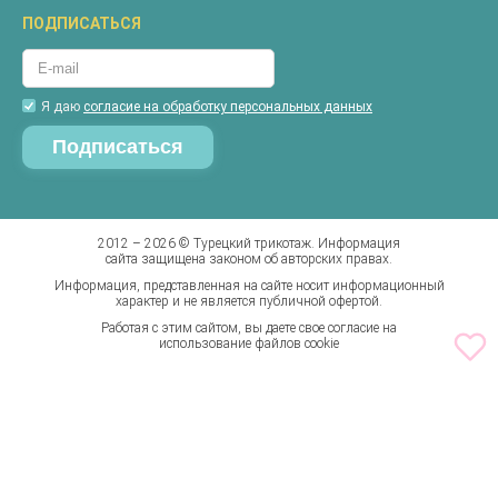
Новости
Костюмы
ПОДПИСАТЬСЯ
Акции
Майки
Контакты
Пижамы
Гарантия
Футболки
Я даю
согласие на обработку персональных данных
Вопросы и ответы
Халаты
Таблица размеров соответствия
Шорты
Калькуляторы доставки
Штаны
Бренды
2012 – 2026 © Турецкий трикотаж. Информация
сайта защищена законом об авторских правах.
Информация, представленная на сайте носит информационный
характер и не является публичной офертой.
Работая с этим сайтом, вы даете свое согласие на
использование файлов cookie