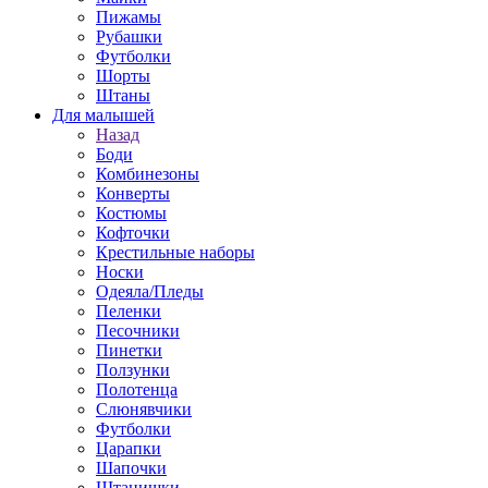
Пижамы
Рубашки
Футболки
Шорты
Штаны
Для малышей
Назад
Боди
Комбинезоны
Конверты
Костюмы
Кофточки
Крестильные наборы
Носки
Одеяла/Пледы
Пеленки
Песочники
Пинетки
Ползунки
Полотенца
Слюнявчики
Футболки
Царапки
Шапочки
Штанишки