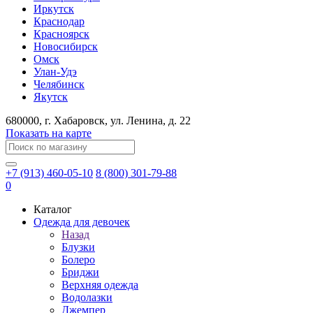
Иркутск
Краснодар
Красноярск
Новосибирск
Омск
Улан-Удэ
Челябинск
Якутск
680000
, г.
Хабаровск
, ул.
Ленина, д. 22
Показать на карте
+7 (913) 460-05-10
8 (800) 301-79-88
0
Каталог
Одежда для девочек
Назад
Блузки
Болеро
Бриджи
Верхняя одежда
Водолазки
Джемпер