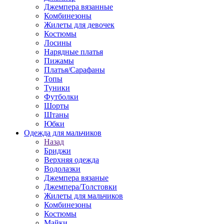
Джемпера вязанные
Комбинезоны
Жилеты для девочек
Костюмы
Лосины
Нарядные платья
Пижамы
Платья/Сарафаны
Топы
Туники
Футболки
Шорты
Штаны
Юбки
Одежда для мальчиков
Назад
Бриджи
Верхняя одежда
Водолазки
Джемпера вязаные
Джемпера/Толстовки
Жилеты для мальчиков
Комбинезоны
Костюмы
Майки