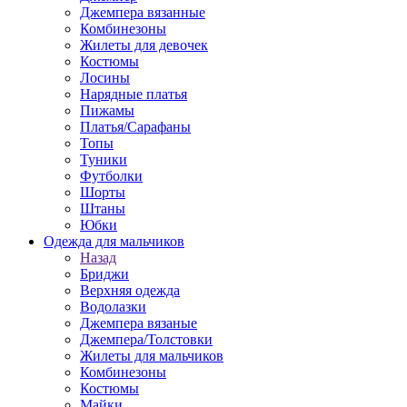
Джемпера вязанные
Комбинезоны
Жилеты для девочек
Костюмы
Лосины
Нарядные платья
Пижамы
Платья/Сарафаны
Топы
Туники
Футболки
Шорты
Штаны
Юбки
Одежда для мальчиков
Назад
Бриджи
Верхняя одежда
Водолазки
Джемпера вязаные
Джемпера/Толстовки
Жилеты для мальчиков
Комбинезоны
Костюмы
Майки