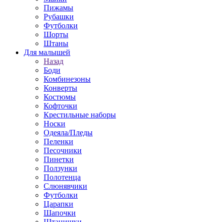
Пижамы
Рубашки
Футболки
Шорты
Штаны
Для малышей
Назад
Боди
Комбинезоны
Конверты
Костюмы
Кофточки
Крестильные наборы
Носки
Одеяла/Пледы
Пеленки
Песочники
Пинетки
Ползунки
Полотенца
Слюнявчики
Футболки
Царапки
Шапочки
Штанишки