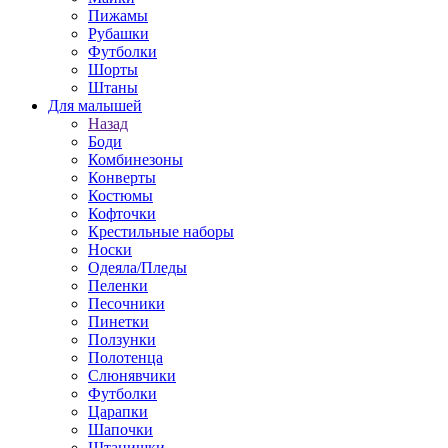
Пижамы
Рубашки
Футболки
Шорты
Штаны
Для малышей
Назад
Боди
Комбинезоны
Конверты
Костюмы
Кофточки
Крестильные наборы
Носки
Одеяла/Пледы
Пеленки
Песочники
Пинетки
Ползунки
Полотенца
Слюнявчики
Футболки
Царапки
Шапочки
Штанишки