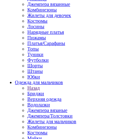
Джемпера вязанные
Комбинезоны
Жилеты для девочек
Костюмы
Лосины
Нарядные платья
Пижамы
Платья/Сарафаны
Топы
Туники
Футболки
Шорты
Штаны
Юбки
Одежда для мальчиков
Назад
Бриджи
Верхняя одежда
Водолазки
Джемпера вязаные
Джемпера/Толстовки
Жилеты для мальчиков
Комбинезоны
Костюмы
Майки