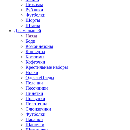
Пижамы
Рубашки
Футболки
Шорты
Штаны
Для малышей
Назад
Боди
Комбинезоны
Конверты
Костюмы
Кофточки
Крестильные наборы
Носки
Одеяла/Пледы
Пеленки
Песочники
Пинетки
Ползунки
Полотенца
Слюнявчики
Футболки
Царапки
Шапочки
Штанишки