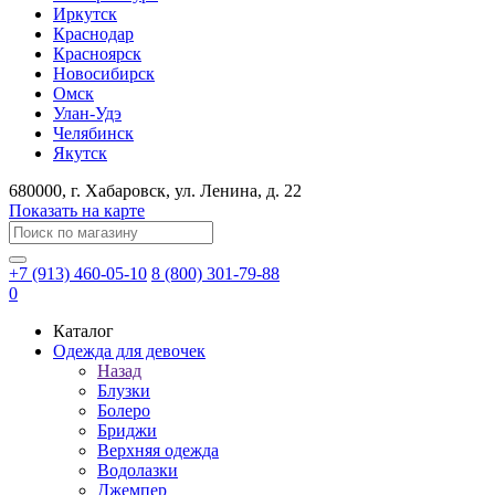
Иркутск
Краснодар
Красноярск
Новосибирск
Омск
Улан-Удэ
Челябинск
Якутск
680000
, г.
Хабаровск
, ул.
Ленина, д. 22
Показать на карте
+7 (913) 460-05-10
8 (800) 301-79-88
0
Каталог
Одежда для девочек
Назад
Блузки
Болеро
Бриджи
Верхняя одежда
Водолазки
Джемпер