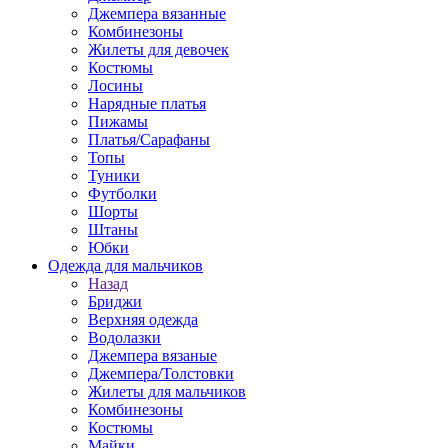
Джемпера вязанные
Комбинезоны
Жилеты для девочек
Костюмы
Лосины
Нарядные платья
Пижамы
Платья/Сарафаны
Топы
Туники
Футболки
Шорты
Штаны
Юбки
Одежда для мальчиков
Назад
Бриджи
Верхняя одежда
Водолазки
Джемпера вязаные
Джемпера/Толстовки
Жилеты для мальчиков
Комбинезоны
Костюмы
Майки