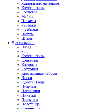
Жилеты для мальчиков
Комбинезоны
Костюмы
Майки
Пижамы
Рубашки
Футболки
Шорты
Штаны
Для малышей
Назад
Боди
Комбинезоны
Конверты
Костюмы
Кофточки
Крестильные наборы
Носки
Одеяла/Пледы
Пеленки
Песочники
Пинетки
Ползунки
Полотенца
Слюнявчики